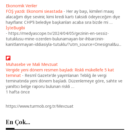
Ekonomik Veriler
FÖŞ yazdı: Ekonomi sieastada
-
Her ay başı, kimileri maaş
alacağım diye sevinir, kimi kredi kartı taksidi ödeyeceğim diye
hayıflanır. CHP’li belediye başkanları acaba sıra bizde mi …
İşteBugibi
-
https://medyascope.tv/2024/04/05/gezinin-en-sessiz-
tutuklusu-mine-ozerden-bulunamayan-bir-ihbarcinin-
kanitlanmayan-iddiasiyla-tutuklu/?utm_source=Onesignal&u...
Muhasebe ve Mali Mevzuat
Vergide yeni dönem resmen başladı: Riskli mükellefe 5 kat
teminat
-
Resmî Gazete'de yayımlanan Tebliğ ile vergi
teminatında yeni dönem başladı. Düzenlemeye göre, sahte ve
yanıltıcı belge raporu bulunan riskli …
1 hafta önce
https://www.turmob.org.tr/Mevzuat
En Çok...