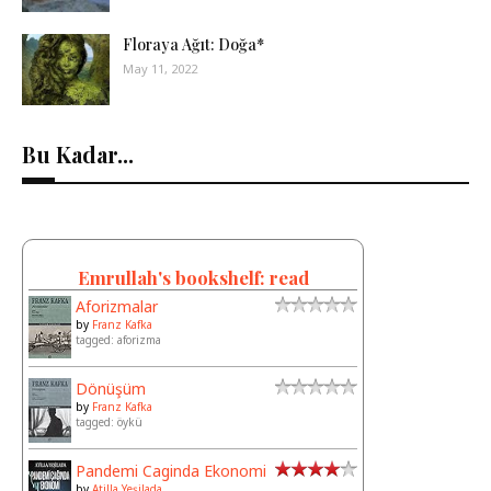
Floraya Ağıt: Doğa*
May 11, 2022
Bu Kadar...
Emrullah's bookshelf: read
Aforizmalar
by
Franz Kafka
tagged: aforizma
Dönüşüm
by
Franz Kafka
tagged: öykü
Pandemi Caginda Ekonomi
by
Atilla Yeşilada