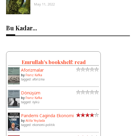
May 11, 2022
Bu Kadar...
Emrullah's bookshelf: read
Aforizmalar
by
Franz Kafka
tagged: aforizma
Dönüşüm
by
Franz Kafka
tagged: öykü
Pandemi Caginda Ekonomi
by
Atilla Yeşilada
tagged: ekonomi-politik