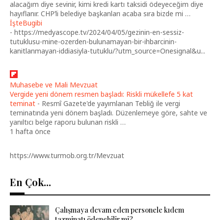
alacağım diye sevinir, kimi kredi kartı taksidi ödeyeceğim diye
hayıflanır. CHP’li belediye başkanları acaba sıra bizde mi …
İşteBugibi
-
https://medyascope.tv/2024/04/05/gezinin-en-sessiz-
tutuklusu-mine-ozerden-bulunamayan-bir-ihbarcinin-
kanitlanmayan-iddiasiyla-tutuklu/?utm_source=Onesignal&u...
Muhasebe ve Mali Mevzuat
Vergide yeni dönem resmen başladı: Riskli mükellefe 5 kat
teminat
-
Resmî Gazete'de yayımlanan Tebliğ ile vergi
teminatında yeni dönem başladı. Düzenlemeye göre, sahte ve
yanıltıcı belge raporu bulunan riskli …
1 hafta önce
https://www.turmob.org.tr/Mevzuat
En Çok...
Çalışmaya devam eden personele kıdem
tazminatı ödenebilir mi?