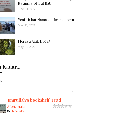
Kaçınma, Murat Batı
June 04, 2022
Yeni bir hatırlama kültürüne doğru
May 21, 2022
Floraya Ağıt: Doğa*
May 11, 2022
 Kadar...
N
Emrullah's bookshelf: read
Aforizmalar
by
Franz Kafka