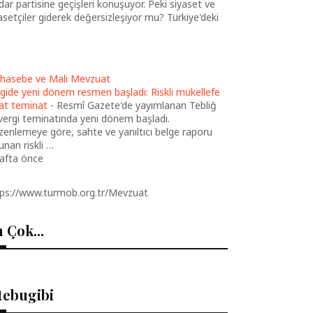
idar partisine geçişleri konuşuyor. Peki siyaset ve
asetçiler giderek değersizleşiyor mu? Türkiye'deki
hasebe ve Mali Mevzuat
gide yeni dönem resmen başladı: Riskli mükellefe
at teminat
-
Resmî Gazete'de yayımlanan Tebliğ
 vergi teminatında yeni dönem başladı.
enlemeye göre, sahte ve yanıltıcı belge raporu
unan riskli …
hafta önce
tps://www.turmob.org.tr/Mevzuat
 Çok...
tebugibi