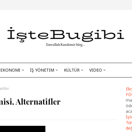
EKONOMI
İŞ YÖNETIM
KÜLTÜR
VIDEO
tifler
Eko
FÖ
si, Alternatifler
maa
öde
aca
İşt
Tür
de