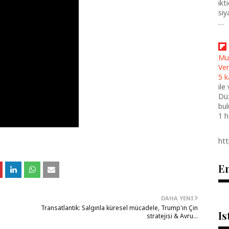
ikt
siy
…
Mu
Ver
5 k
ile
Düz
bul
1 
ht
En
DAHA YENI
Transatlantik: Salgınla küresel mücadele, Trump'ın Çin
Is
stratejisi & Avru...