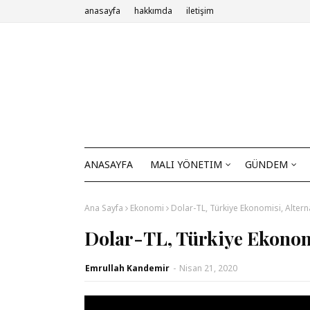
anasayfa
hakkımda
iletişim
ANASAYFA
MALI YÖNETIM
GÜNDEM
Ana Sayfa
Ekonomi
Dolar-TL, Türkiye Ekonomisi, Alterna
Dolar-TL, Türkiye Ekonomi
Emrullah Kandemir
-
Nisan 21, 2020