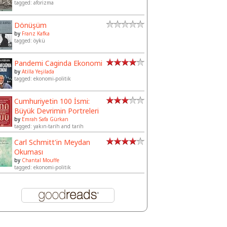
tagged: aforizma
Dönüşüm
by
Franz Kafka
tagged: öykü
Pandemi Caginda Ekonomi
by
Atilla Yeşilada
tagged: ekonomi-politik
Cumhuriyetin 100 İsmi:
Büyük Devrimin Portreleri
by
Emrah Safa Gürkan
tagged: yakın-tarih and tarih
Carl Schmitt'in Meydan
Okuması
by
Chantal Mouffe
tagged: ekonomi-politik