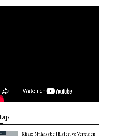
tap
Kitap: Muhasebe Hileleri ve Vergiden