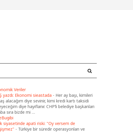
nomik Veriler
Ş yazdı: Ekonomi sieastada
-
Her ay başı, kimileri
ş alacağım diye sevinir, kimi kredi kartı taksidi
yeceğim diye hayıflanır. CHP’li belediye başkanları
ba sıra bizde mi …
eBugibi
k siyasetinde apati riski: "Oy versem de
ğişmez"
-
Türkiye bir süredir operasyonları ve