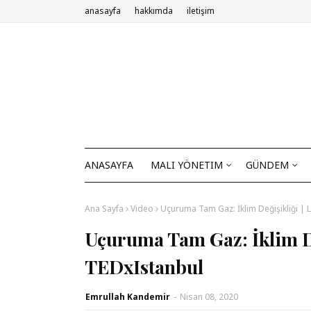
anasayfa
hakkımda
iletişim
ANASAYFA
MALI YÖNETIM
GÜNDEM
Ana Sayfa
Video
Uçuruma Tam Gaz: İklim Değişikliği | 
Uçuruma Tam Gaz: İklim De
TEDxIstanbul
Emrullah Kandemir
-
Nisan 08, 2020