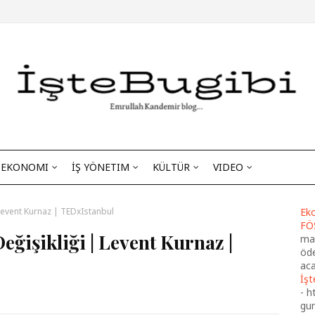
EKONOMI
İŞ YÖNETIM
KÜLTÜR
VIDEO
Levent Kurnaz | TEDxIstanbul
Eko
FÖ
ğişikliği | Levent Kurnaz |
maa
öde
aca
İşt
-
h
gu