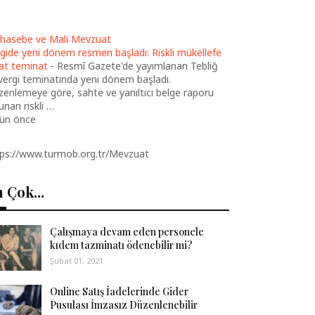
hasebe ve Mali Mevzuat
gide yeni dönem resmen başladı: Riskli mükellefe
at teminat
-
Resmî Gazete'de yayımlanan Tebliğ
 vergi teminatında yeni dönem başladı.
enlemeye göre, sahte ve yanıltıcı belge raporu
unan riskli …
gün önce
tps://www.turmob.org.tr/Mevzuat
 Çok...
Çalışmaya devam eden personele
kıdem tazminatı ödenebilir mi?
Şubat 01, 2021
Online Satış İadelerinde Gider
Pusulası İmzasız Düzenlenebilir