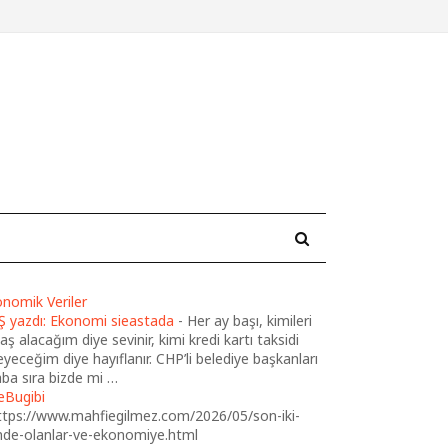
nomik Veriler
Ş yazdı: Ekonomi sieastada
-
Her ay başı, kimileri
ş alacağım diye sevinir, kimi kredi kartı taksidi
yeceğim diye hayıflanır. CHP’li belediye başkanları
ba sıra bizde mi …
eBugibi
ttps://www.mahfiegilmez.com/2026/05/son-iki-
nde-olanlar-ve-ekonomiye.html