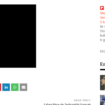
Mu
Ver
5 k
ile
Düz
bul
6 
ht
En
DAHA YENI
Salgın Bitse de Tedirginliği Sürecek