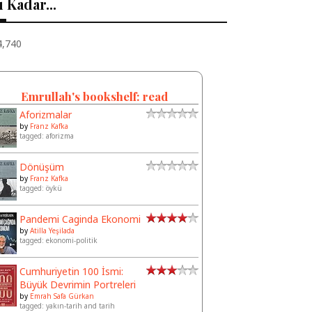
 Kadar...
4,740
Emrullah's bookshelf: read
Aforizmalar
by
Franz Kafka
tagged: aforizma
Dönüşüm
by
Franz Kafka
tagged: öykü
Pandemi Caginda Ekonomi
by
Atilla Yeşilada
tagged: ekonomi-politik
Cumhuriyetin 100 İsmi:
Büyük Devrimin Portreleri
by
Emrah Safa Gürkan
tagged: yakın-tarih and tarih