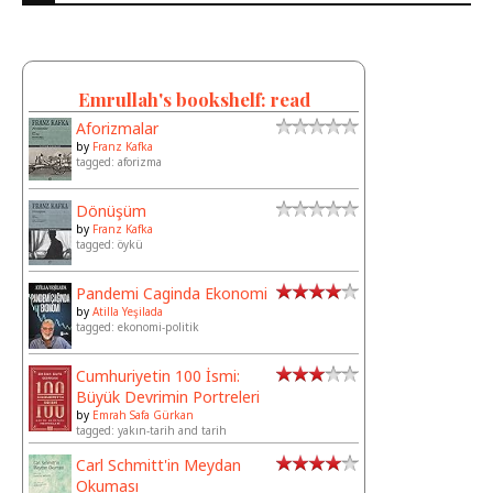
Emrullah's bookshelf: read
Aforizmalar
by
Franz Kafka
tagged: aforizma
Dönüşüm
by
Franz Kafka
tagged: öykü
Pandemi Caginda Ekonomi
by
Atilla Yeşilada
tagged: ekonomi-politik
Cumhuriyetin 100 İsmi:
Büyük Devrimin Portreleri
by
Emrah Safa Gürkan
tagged: yakın-tarih and tarih
Carl Schmitt'in Meydan
Okuması