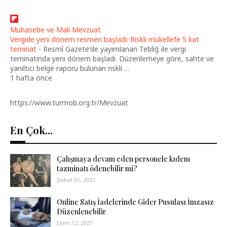
Muhasebe ve Mali Mevzuat
Vergide yeni dönem resmen başladı: Riskli mükellefe 5 kat
teminat
-
Resmî Gazete'de yayımlanan Tebliğ ile vergi
teminatında yeni dönem başladı. Düzenlemeye göre, sahte ve
yanıltıcı belge raporu bulunan riskli …
1 hafta önce
https://www.turmob.org.tr/Mevzuat
En Çok...
Çalışmaya devam eden personele kıdem
tazminatı ödenebilir mi?
Şubat 01, 2021
Online Satış İadelerinde Gider Pusulası İmzasız
Düzenlenebilir
Ekim 12, 2021