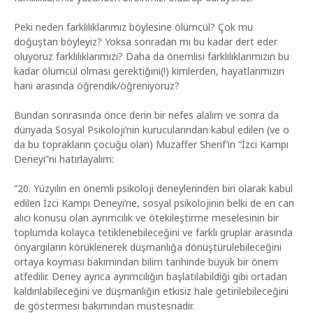
Peki neden farklılıklarımız böylesine ölümcül? Çok mu
doğuştan böyleyiz? Yoksa sonradan mı bu kadar dert eder
oluyoruz farklılıklarımızı? Daha da önemlisi farklılıklarımızın bu
kadar ölümcül olması gerektiğini(!) kimlerden, hayatlarımızın
hani arasında öğrendik/öğreniyoruz?
Bundan sonrasında önce derin bir nefes alalım ve sonra da
dünyada Sosyal Psikoloji’nin kurucularından kabul edilen (ve o
da bu toprakların çocuğu olan) Muzaffer Sherif’in “İzci Kampı
Deneyi”ni hatırlayalım:
“20. Yüzyılın en önemli psikoloji deneylerinden biri olarak kabul
edilen İzci Kampı Deneyi’ne, sosyal psikolojinin belki de en can
alıcı konusu olan ayrımcılık ve ötekileştirme meselesinin bir
toplumda kolayca tetiklenebileceğini ve farklı gruplar arasında
önyargıların körüklenerek düşmanlığa dönüştürülebileceğini
ortaya koyması bakımından bilim tarihinde büyük bir önem
atfedilir. Deney ayrıca ayrımcılığın başlatılabildiği gibi ortadan
kaldırılabileceğini ve düşmanlığın etkisiz hale getirilebileceğini
de göstermesi bakımından müstesnadır.