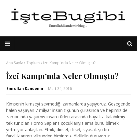
Ana Sayfa
Toplum
İzci Kampı’nda Neler Olmuştu?
İzci Kampı’nda Neler Olmuştu?
Emrullah Kandemir
-
Mart 24, 2016
Kimsenin kimseyi sevmediği zamanlarda yaşıyoruz. Gezegende
halen yaşayan 7 milyar insanız şunun şurasında ve hepimiz de
zamanında yaşamış insan türleri arasında hayatta kalabilmiş
tek tür olan Homo Sapiens çocuklarıyız ama bunu bilmek
yetmiyor anlaşılan. Etnik, dinsel, dilsel, siyasal, şu bu
farklılıklarımız yüzünden birbirimizi öldürüp duruyoruz.