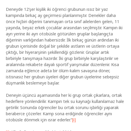
Deneyde 12’şer kişilik iki öğrenci grubunun ıssız bir yaz
kampında birkaç ay geçirmesi planlanmıştır. Denekler daha
önce hiçbiri diğerini tanımayan orta sınıf ailelerden gelen, 11
yaşında, beyaz erkek çocuklar arasından seçilmiştir. Kampın iki
ayrı yerine iki ayrı otobüsle götürülen gruplar başlangıçta
diğerinin varlığından habersizdir. İlk birkaç günün ardından iki
grubun içerisinde doğal bir şekilde astların ve üstlerin ortaya
çıktığı, bir hiyerarşinin şekillendiği gözlenir. Gruplar artık
birbiriyle tanışmaya hazırdır. İki grup birbiriyle karşılaştırılır ve
aralarında rekabete dayalı sportif yarışmalar düzenlenir. Kısa
zamanda eğlence adeta bir ölüm-kalım savaşına döner,
istisnasız her grubun üyeleri diğer grubun üyelerine sebepsiz
düşmanlık beslemeye başlar.
Deneyin üçüncü aşamasında her ki grup ortak çıkarlara, ortak
hedeflere yönlendirilir. Kampın tek su kaynağı kullanılamaz hale
getirilir. Sonunda öğrenciler bu ortak sorunu işbirliği yaparak
beraberce çözerler. Kamp sona erdiğinde öğrenciler aynı
otobüsle dönmek için ısrar ederler.”
[i]