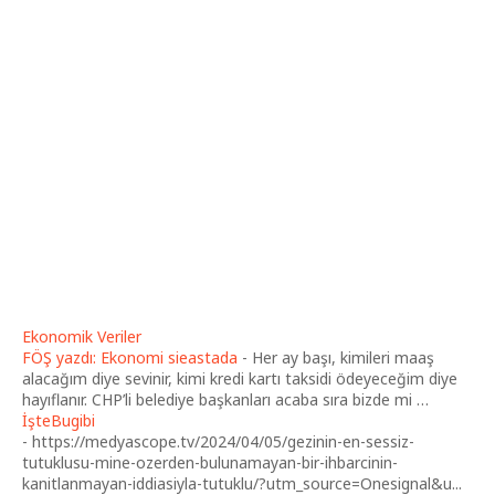
Ekonomik Veriler
FÖŞ yazdı: Ekonomi sieastada
-
Her ay başı, kimileri maaş
alacağım diye sevinir, kimi kredi kartı taksidi ödeyeceğim diye
hayıflanır. CHP’li belediye başkanları acaba sıra bizde mi …
İşteBugibi
-
https://medyascope.tv/2024/04/05/gezinin-en-sessiz-
tutuklusu-mine-ozerden-bulunamayan-bir-ihbarcinin-
kanitlanmayan-iddiasiyla-tutuklu/?utm_source=Onesignal&u...