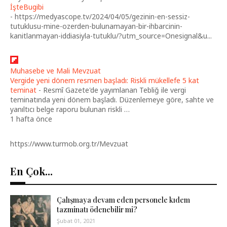
İşteBugibi
-
https://medyascope.tv/2024/04/05/gezinin-en-sessiz-
tutuklusu-mine-ozerden-bulunamayan-bir-ihbarcinin-
kanitlanmayan-iddiasiyla-tutuklu/?utm_source=Onesignal&u...
Muhasebe ve Mali Mevzuat
Vergide yeni dönem resmen başladı: Riskli mükellefe 5 kat
teminat
-
Resmî Gazete'de yayımlanan Tebliğ ile vergi
teminatında yeni dönem başladı. Düzenlemeye göre, sahte ve
yanıltıcı belge raporu bulunan riskli …
1 hafta önce
https://www.turmob.org.tr/Mevzuat
En Çok...
Çalışmaya devam eden personele kıdem
tazminatı ödenebilir mi?
Şubat 01, 2021