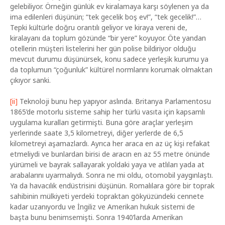
gelebiliyor. Örneğin günlük ev kiralamaya karşı söylenen ya da
ima edilenleri düşünün; “tek gecelik boş ev!”, “tek gecelik!”…
Tepki kültürle doğru orantılı geliyor ve kiraya vereni de,
kiralayanı da toplum gözünde “bir yere” koyuyor. Öte yandan
otellerin müşteri listelerini her gün polise bildiriyor olduğu
mevcut durumu düşünürsek, konu sadece yerleşik kurumu ya
da toplumun “çoğunluk” kültürel normlarını korumak olmaktan
çıkıyor sanki.
[ii]
Teknoloji bunu hep yapıyor aslında. Britanya Parlamentosu
1865’de motorlu sisteme sahip her türlü vasıta için kapsamlı
uygulama kuralları getirmişti. Buna göre araçlar yerleşim
yerlerinde saate 3,5 kilometreyi, diğer yerlerde de 6,5
kilometreyi aşamazlardı. Ayrıca her araca en az üç kişi refakat
etmeliydi ve bunlardan birisi de aracın en az 55 metre önünde
yürümeli ve bayrak sallayarak yoldaki yaya ve atlıları yada at
arabalarını uyarmalıydı. Sonra ne mi oldu, otomobil yaygınlaştı.
Ya da havacılık endüstrisini düşünün. Romalılara göre bir toprak
sahibinin mülkiyeti yerdeki topraktan gökyüzündeki cennete
kadar uzanıyordu ve İngiliz ve Amerikan hukuk sistemi de
başta bunu benimsemişti. Sonra 1940’larda Amerikan