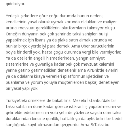
gidebiliyor.
Yerleşik şirketlere göre çoğu durumda bunun nedeni,
kendilerinin yasal olarak uymak zorunda oldukları ve maliyet
artırıcı mevzuat gerekliliklerini platformların takmıyor oluşu.
Örneğin dünyanın pek çok şehrinde taksi sahipleri bu işi
yapabilmek için lisans ya da plaka satın almak zorunda ve
bunlar birçok yerde iyi para demek. Ama Uber sürücülerinin
böyle bir derdi yok, hatta çoğu durumda vergi bile vermiyorlar.
Ya da otellerin engelli hizmetlerinden, yangın emniyet
sistemlerine ve güvenliğe kadar pek çok mevzuat kalemini
yerine getirip getirmedikleri denetlenir ama AirBnb’de evlerini
ya da odalarını kiraya verenleri (platformun işleticileri ve
puanlama ve yorum yoluyla müşterilerden başka) denetleyen
bir yasal yapı yok.
Türkiye’deki örneklere de bakabiliriz. Mesela İstanbul’daki bir
taksi sahibinin düne kadar görece istikrarlı iş yapabilmesinin ve
gelir elde edebilmesinin yolu şehirde yüzlerce sayıda olan taksi
duraklarından birisine günlük, haftalık ya da aylık belirli bir bedel
karşılığında kayıt olmasından geçiyordu. Ama BiTaksi bu