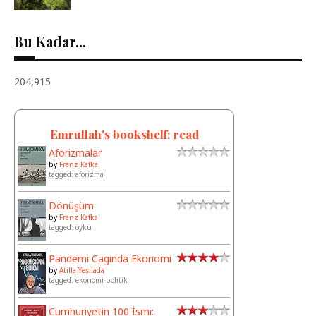
Bu Kadar...
204,915
Emrullah's bookshelf: read
Aforizmalar
by
Franz Kafka
tagged: aforizma
Dönüşüm
by
Franz Kafka
tagged: öykü
Pandemi Caginda Ekonomi
by
Atilla Yeşilada
tagged: ekonomi-politik
Cumhuriyetin 100 İsmi: