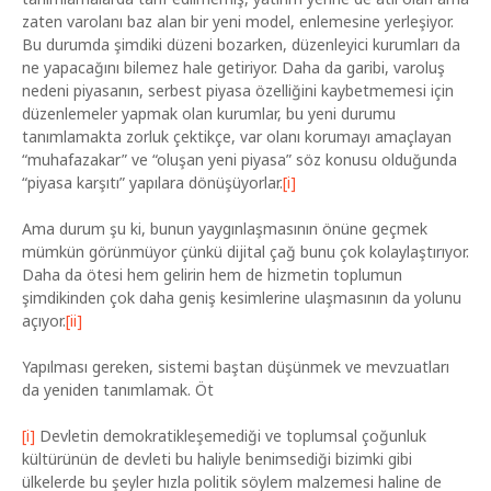
zaten varolanı baz alan bir yeni model, enlemesine yerleşiyor.
Bu durumda şimdiki düzeni bozarken, düzenleyici kurumları da
ne yapacağını bilemez hale getiriyor. Daha da garibi, varoluş
nedeni piyasanın, serbest piyasa özelliğini kaybetmemesi için
düzenlemeler yapmak olan kurumlar, bu yeni durumu
tanımlamakta zorluk çektikçe, var olanı korumayı amaçlayan
“muhafazakar” ve “oluşan yeni piyasa” söz konusu olduğunda
“piyasa karşıtı” yapılara dönüşüyorlar.
[i]
Ama durum şu ki, bunun yaygınlaşmasının önüne geçmek
mümkün görünmüyor çünkü dijital çağ bunu çok kolaylaştırıyor.
Daha da ötesi hem gelirin hem de hizmetin toplumun
şimdikinden çok daha geniş kesimlerine ulaşmasının da yolunu
açıyor.
[ii]
Yapılması gereken, sistemi baştan düşünmek ve mevzuatları
da yeniden tanımlamak. Öt
[i]
Devletin demokratikleşemediği ve toplumsal çoğunluk
kültürünün de devleti bu haliyle benimsediği bizimki gibi
ülkelerde bu şeyler hızla politik söylem malzemesi haline de