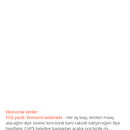
Ekonomik Veriler
FÖŞ yazdı: Ekonomi sieastada
-
Her ay başı, kimileri maaş
alacağım diye sevinir, kimi kredi kartı taksidi ödeyeceğim diye
hayıflanır. CHP’li belediye başkanları acaba sıra bizde mi …