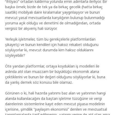
“ihtiyacı” ortadan kaldırma yolunda emin adımlarla ilerliyor. Bir
başka örnek; bizde de tek ya da birkaç gecelik (hatta birkaç
saatlik) mobilyalı daire kiralamalar yaygınlaşıyor ve bunun
mevcut yasal mevzuatlarda karşılığının bulunup bulunmadığı
yoruma açık olduğu ve denetimi de olmadığından, ortada
vergisiz bir alışveriş hali sürüyor.
Yerleşik işletmeler, tüm bu gerekçelerle platformlardan
şikayetçi ve bunun kendileri için haksız rekabet olduğunu
söylüyorlar ki, mevcut durumda kim haksız olduklarını
söyleyebilir?
Öte yandan platformlar, ortaya koydukları iş modelleri ile
aslında atıl olan muazzam bir büyüklüğü ekonomik alana
çektiklerini ve bunun bir değeri olduğunu söylüyorlar ki, buna
da yanlış demek söz konusu bile olamaz.
Görünen o ki, hali hazırda yatırımı baz alan ve yatırımın hangi
alanda kullanılacağını da baştan işletme tüzüğüne ve vergi
dairelerinin sistemlerine kayıt eden mevcut piyasa modelinin
içerisine, şimdilik “paylaşım ekonomisi” denilen ve mevzuatsal
tanımlamalarda tarif edilmemiş, yatırım yerine de atıl olan ama