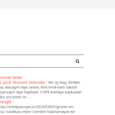
nomik Veriler
Ş yazdı: Ekonomi sieastada
-
Her ay başı, kimileri
ş alacağım diye sevinir, kimi kredi kartı taksidi
yeceğim diye hayıflanır. CHP’li belediye başkanları
ba sıra bizde mi …
eBugibi
ttps://medyascope.tv/2024/04/05/gezinin-en-
ssiz-tutuklusu-mine-ozerden-bulunamayan-bir-