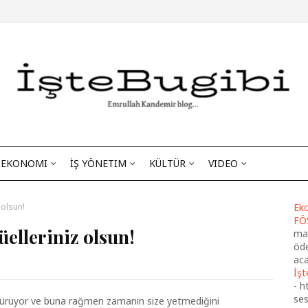
EKONOMI
İŞ YÖNETIM
KÜLTÜR
VIDEO
 olsun!
Eko
FÖ
üelleriniz olsun!
maa
öde
aca
İşt
-
h
se
ürdürüyor ve buna rağmen zamanın size yetmediğini