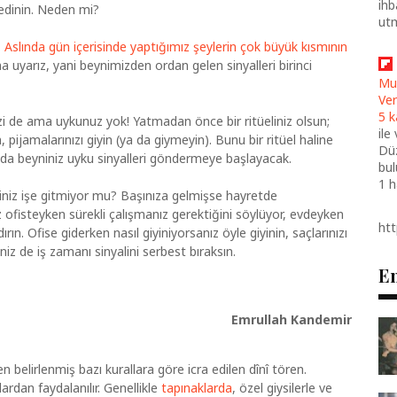
ihb
dinin. Neden mi?
ut
.
Aslında gün içerisinde yaptığımız şeylerin çok büyük kısmının
na uyarız, yani beynimizden ordan gelen sinyalleri birinci
Mu
Ver
5 k
i de ama uykunuz yok! Yatmadan önce bir ritüeliniz olsun;
ile
n, pijamalarınızı giyin (ya da giymeyin). Bunu bir ritüel haline
Düz
zda beyniniz uyku sinyalleri göndermeye başlayacak.
bul
1 
iniz işe gitmiyor mu? Başınıza gelmişse hayretde
z ofisteyken sürekli çalışmanız gerektiğini söylüyor, evdeyken
ht
rın. Ofise giderken nasıl giyiniyorsanız öyle giyinin, saçlarınızı
niz de iş zamanı sinyalini serbest bıraksın.
En
Emrullah Kandemir
en belirlenmiş bazı kurallara göre icra edilen dînî tören.
ardan faydalanılır. Genellikle
tapınaklarda
, özel giysilerle ve