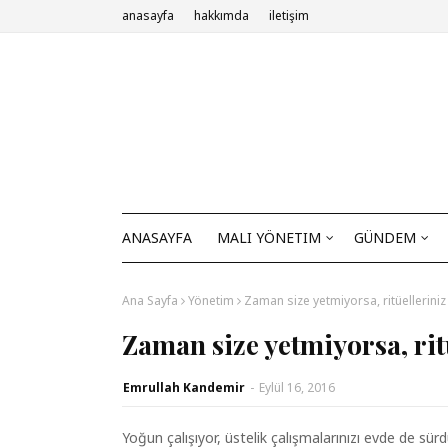
anasayfa
hakkımda
iletişim
ANASAYFA
MALI YÖNETIM
GÜNDEM
Ana Sayfa
Yönetim
Zaman size yetmiyorsa, ritüelleriniz
Zaman size yetmiyorsa, rit
Emrullah Kandemir
-
Eylül 16, 2016
Yoğun çalışıyor, üstelik çalışmalarınızı evde de s