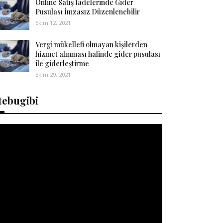
Online Satış İadelerinde Gider
Pusulası İmzasız Düzenlenebilir
Ekim 12, 2021
Vergi mükellefi olmayan kişilerden
hizmet alınması halinde gider pusulası
ile giderleştirme
Ekim 29, 2021
tebugibi