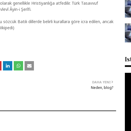
 olarak genellikle Hristiyanlığa atfedilir. Türk Tasavvuf
evî Âyin-i Şerîfi.
 sözcük Batılı dillerde belirli kurallara göre icra edilen, ancak
Wikipedi)
Is
DAHA YENI
Neden, blog?