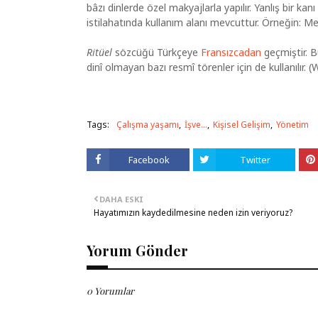
bâzı dinlerde özel makyajlarla yapılır. Yanlış bir kanı
istilahatında kullanım alanı mevcuttur. Örneğin: Mevl
Ritüel
sözcüğü Türkçeye
Fransızcadan
geçmiştir. Bu
dinî olmayan bazı resmî törenler için de kullanılır. (
Tags:
Çalışma yaşamı
İşve...
Kişisel Gelişim
Yönetim
Facebook
Twitter
DAHA ESKI
Hayatımızın kaydedilmesine neden izin veriyoruz?
Yorum Gönder
0 Yorumlar