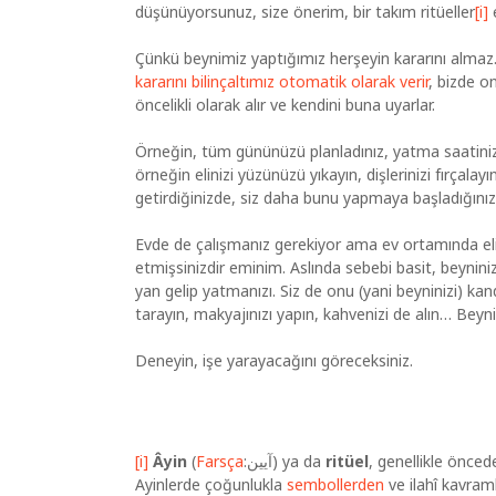
düşünüyorsunuz, size önerim, bir takım ritüeller
[i]
e
Çünkü beynimiz yaptığımız herşeyin kararını almaz
kararını bilinçaltımız otomatik olarak verir
, bizde o
öncelikli olarak alır ve kendini buna uyarlar.
Örneğin, tüm gününüzü planladınız, yatma saatiniz
örneğin elinizi yüzünüzü yıkayın, dişlerinizi fırçalayı
getirdiğinizde, siz daha bunu yapmaya başladığını
Evde de çalışmanız gerekiyor ama ev ortamında el
etmişsinizdir eminim. Aslında sebebi basit, beynini
yan gelip yatmanızı. Siz de onu (yani beyninizi) kandı
tarayın, makyajınızı yapın, kahvenizi de alın… Beyni
Deneyin, işe yarayacağını göreceksiniz.
[i]
Âyin
(
Farsça
:آیین) ya da
ritüel
, genellikle önced
Ayinlerde çoğunlukla
sembollerden
ve ilahî kavraml