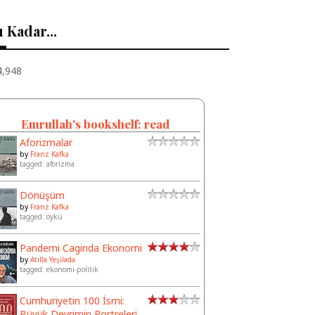
 Kadar...
4,948
Emrullah's bookshelf: read
Aforizmalar
by
Franz Kafka
tagged: aforizma
Dönüşüm
by
Franz Kafka
tagged: öykü
Pandemi Caginda Ekonomi
by
Atilla Yeşilada
tagged: ekonomi-politik
Cumhuriyetin 100 İsmi:
Büyük Devrimin Portreleri