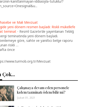
arcinin-kanitlanmayan-iddiasiyla-tutuklu/?
m_source=Onesignal&u...
hasebe ve Mali Mevzuat
gide yeni dönem resmen başladı: Riskli mükellefe
at teminat
-
Resmî Gazete'de yayımlanan Tebliğ
 vergi teminatında yeni dönem başladı.
enlemeye göre, sahte ve yanıltıcı belge raporu
unan riskli …
hafta önce
tps://www.turmob.org.tr/Mevzuat
 Çok...
Çalışmaya devam eden personele
kıdem tazminatı ödenebilir mi?
Şubat 01, 2021