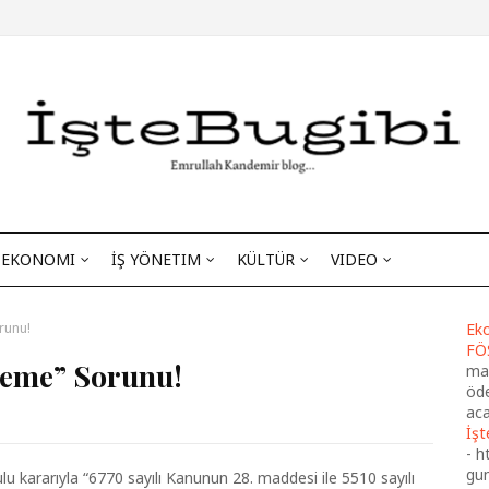
EKONOMI
İŞ YÖNETIM
KÜLTÜR
VIDEO
runu!
Eko
FÖ
eme” Sorunu!
maa
öde
aca
İşt
-
h
gu
lu kararıyla “6770 sayılı Kanunun 28. maddesi ile 5510 sayılı