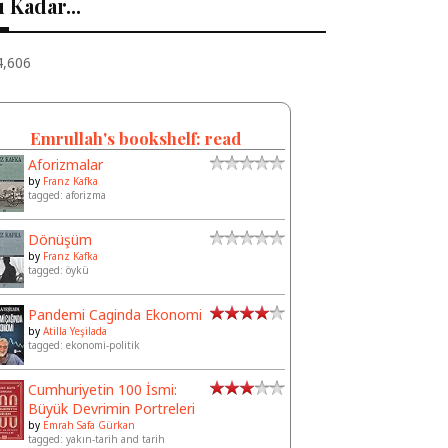
 Kadar...
4,606
Emrullah's bookshelf: read
Aforizmalar
by
Franz Kafka
tagged: aforizma
Dönüşüm
by
Franz Kafka
tagged: öykü
Pandemi Caginda Ekonomi
by
Atilla Yeşilada
tagged: ekonomi-politik
Cumhuriyetin 100 İsmi:
Büyük Devrimin Portreleri
by
Emrah Safa Gürkan
tagged: yakın-tarih and tarih