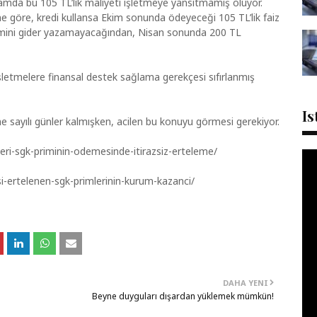
nlamda bu 105 TL’lik maliyeti işletmeye yansıtmamış oluyor.
ne göre, kredi kullansa Ekim sonunda ödeyeceği 105 TL’lik faiz
primini gider yazamayacağından, Nisan sonunda 200 TL
şletmelere finansal destek sağlama gerekçesi sıfırlanmış
Is
ne sayılı günler kalmışken, acilen bu konuyu görmesi gerekiyor.
ri-sgk-priminin-odemesinde-itirazsiz-erteleme/
ertelenen-sgk-primlerinin-kurum-kazanci/
DAHA YENI
Beyne duyguları dışardan yüklemek mümkün!