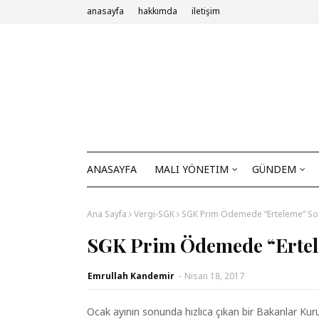
anasayfa
hakkımda
iletişim
ANASAYFA
MALI YÖNETIM
GÜNDEM
Ana Sayfa
Vergi-SGK
SGK Prim Ödemede “Erteleme” So
SGK Prim Ödemede “Ertel
Emrullah Kandemir
-
Nisan 18, 2017
Ocak ayının sonunda hızlıca çıkan bir Bakanlar Kuru