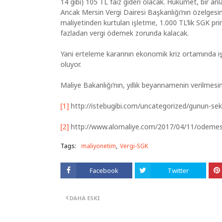
14 gibi) 105 TL faiz gideri olacak. Hükümet, bir a
Ancak Mersin Vergi Dairesi Başkanlığı’nın özelgesi
maliyetinden kurtulan işletme, 1.000 TL’lik SGK 
fazladan vergi ödemek zorunda kalacak.
Yani erteleme kararının ekonomik kriz ortamında i
oluyor.
Maliye Bakanlığı’nın, yıllık beyannamenin verilmesi
[1]
http://istebugibi.com/uncategorized/gunun-seke
[2]
http://www.alomaliye.com/2017/04/11/odemesi-
Tags:
maliyonetim
Vergi-SGK
Facebook
Twitter
DAHA ESKI