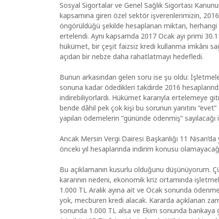
Sosyal Sigortalar ve Genel Sağlık Sigortası Kanun
kapsamına giren özel sektör işverenlerimizin, 2016/
öngörüldüğü şekilde hesaplanan miktarı, herhangi 
ertelendi. Aynı kapsamda 2017 Ocak ayı primi 30.11
hükümet, bir çeşit faizsiz kredi kullanma imkânı s
açıdan bir nebze daha rahatlatmayı hedefledi.
Bunun arkasından gelen soru ise şu oldu: İşletmeler
sonuna kadar ödedikleri takdirde 2016 hesaplarında
indirebiliyorlardı. Hükümet kararıyla ertelemeye gi
bende dâhil pek çok kişi bu sorunun yanıtını “evet” 
yapılan ödemelerin “gününde ödenmiş” sayılacağı ib
Ancak Mersin Vergi Dairesi Başkanlığı 11 Nisan’da y
önceki yıl hesaplarında indirim konusu olamayacağın
Bu açıklamanın kusurlu olduğunu düşünüyorum. Ç
kararının nedeni, ekonomik kriz ortamında işletme
1.000 TL Aralık ayına ait ve Ocak sonunda ödenme
yok, mecburen kredi alacak. Kararda açıklanan za
sonunda 1.000 TL alsa ve Ekim sonunda bankaya ger