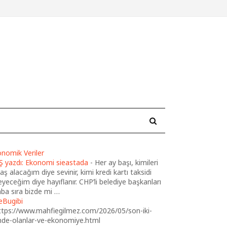
nomik Veriler
Ş yazdı: Ekonomi sieastada
-
Her ay başı, kimileri
ş alacağım diye sevinir, kimi kredi kartı taksidi
yeceğim diye hayıflanır. CHP’li belediye başkanları
ba sıra bizde mi …
eBugibi
ttps://www.mahfiegilmez.com/2026/05/son-iki-
nde-olanlar-ve-ekonomiye.html