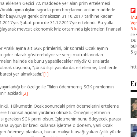
una eklenen Geçici 72. maddede yer alan prim ertelemesi
Aralık ayına ilişkin sigorta prim borçlarının anılan maddede
bir başvuruya gerek olmaksızın 31.10.2017 tarihine kadar”
Mu
.2017’ye, Şubat primi de 31.12.2017’ye ertelendi. Bu yolla
Ver
5 k
ağlayarak mevcut ekonomik kriz ortamında işletmeleri finansal
ile
Düz
bul
 Aralık ayına ait SGK primlerini, bir sonraki Ocak ayının
5 
 gider olarak gösterebiliyor ve vergi matrahlarından
tmeleri halinde de bunu yapabilecekler miydi? O sıralarda
ht
olarak düşündü, “çünkü ilgili yasalarda, ertelenmiş tarihlerde
aresi yer almaktadır.”
[1]
En
ayınladığı bir özelge ile “fiilen ödenmemiş SGK primlerinin
ı” açıkladı.
[2]
ünkü, Hükümetin Ocak sonundaki prim ödemelerini erteleme
lere finansal açıdan yardımcı olmaktı. Örneğin işetmenin
si gereken SGK primi olsun. İşletmenin bunu ödeyecek parası
mana uygun bir kredi kullansa işletme o dönem, yani Ocak
i ödemeyi planlasa, bunun maliyeti aşağı yukarı (yıllık yüzde