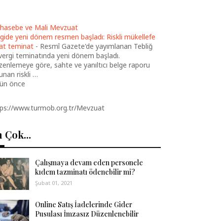
hasebe ve Mali Mevzuat
gide yeni dönem resmen başladı: Riskli mükellefe
at teminat
-
Resmî Gazete'de yayımlanan Tebliğ
 vergi teminatında yeni dönem başladı.
enlemeye göre, sahte ve yanıltıcı belge raporu
unan riskli …
gün önce
tps://www.turmob.org.tr/Mevzuat
 Çok...
Çalışmaya devam eden personele
kıdem tazminatı ödenebilir mi?
Şubat 01, 2021
Online Satış İadelerinde Gider
Pusulası İmzasız Düzenlenebilir