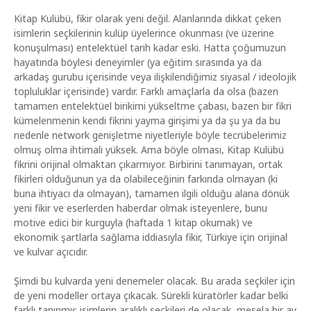
Kitap Kulübü, fikir olarak yeni değil. Alanlarında dikkat çeken
isimlerin seçkilerinin kulüp üyelerince okunması (ve üzerine
konuşulması) entelektüel tarih kadar eski. Hatta çoğumuzun
hayatında böylesi deneyimler (ya eğitim sırasında ya da
arkadaş gurubu içerisinde veya ilişkilendiğimiz siyasal / ideolojik
topluluklar içerisinde) vardır. Farklı amaçlarla da olsa (bazen
tamamen entelektüel birikimi yükseltme çabası, bazen bir fikri
kümelenmenin kendi fikrini yayma girişimi ya da şu ya da bu
nedenle network genişletme niyetleriyle böyle tecrübelerimiz
olmuş olma ihtimali yüksek. Ama böyle olması, Kitap Kulübü
fikrini orijinal olmaktan çıkarmıyor. Birbirini tanımayan, ortak
fikirleri olduğunun ya da olabileceğinin farkında olmayan (ki
buna ihtiyacı da olmayan), tamamen ilgili olduğu alana dönük
yeni fikir ve eserlerden haberdar olmak isteyenlere, bunu
motive edici bir kurguyla (haftada 1 kitap okumak) ve
ekonomik şartlarla sağlama iddiasıyla fikir, Türkiye için orijinal
ve kulvar açıcıdır.
Şimdi bu kulvarda yeni denemeler olacak. Bu arada seçkiler için
de yeni modeller ortaya çıkacak. Sürekli küratörler kadar belki
farklı tanınmış isimlerin aralıklı seçkileri de olacak, mesela bir ay