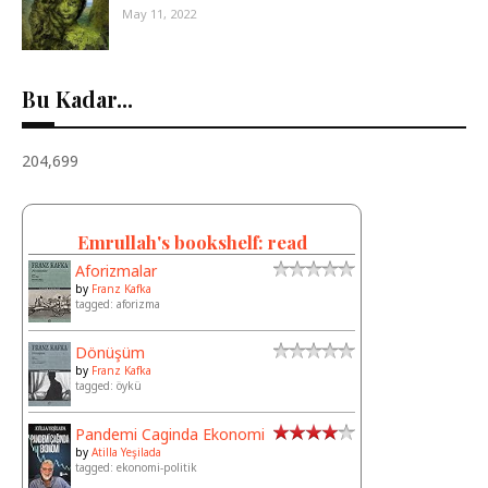
May 11, 2022
Bu Kadar...
204,699
Emrullah's bookshelf: read
Aforizmalar
by
Franz Kafka
tagged: aforizma
Dönüşüm
by
Franz Kafka
tagged: öykü
Pandemi Caginda Ekonomi
by
Atilla Yeşilada
tagged: ekonomi-politik