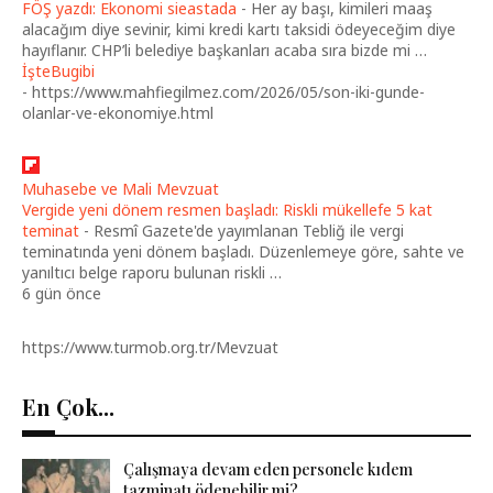
FÖŞ yazdı: Ekonomi sieastada
-
Her ay başı, kimileri maaş
alacağım diye sevinir, kimi kredi kartı taksidi ödeyeceğim diye
hayıflanır. CHP’li belediye başkanları acaba sıra bizde mi …
İşteBugibi
-
https://www.mahfiegilmez.com/2026/05/son-iki-gunde-
olanlar-ve-ekonomiye.html
Muhasebe ve Mali Mevzuat
Vergide yeni dönem resmen başladı: Riskli mükellefe 5 kat
teminat
-
Resmî Gazete'de yayımlanan Tebliğ ile vergi
teminatında yeni dönem başladı. Düzenlemeye göre, sahte ve
yanıltıcı belge raporu bulunan riskli …
6 gün önce
https://www.turmob.org.tr/Mevzuat
En Çok...
Çalışmaya devam eden personele kıdem
tazminatı ödenebilir mi?