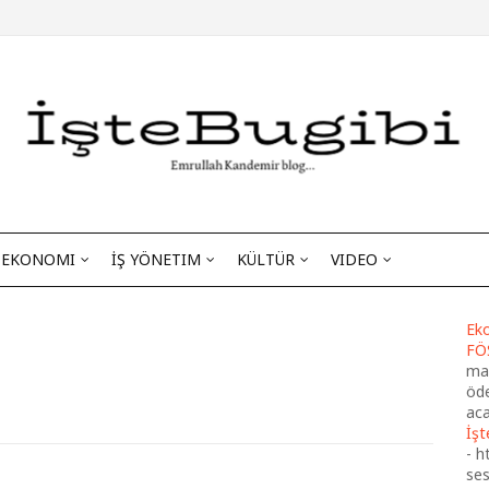
EKONOMI
İŞ YÖNETIM
KÜLTÜR
VIDEO
Eko
FÖ
maa
öde
aca
İşt
-
h
se