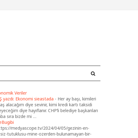
nomik Veriler
Ş yazdı: Ekonomi sieastada
-
Her ay başı, kimileri
ş alacağım diye sevinir, kimi kredi kartı taksidi
yeceğim diye hayıflanır. CHP’li belediye başkanları
ba sıra bizde mi …
eBugibi
ttps://medyascope.tv/2024/04/05/gezinin-en-
ssiz-tutuklusu-mine-ozerden-bulunamayan-bir-