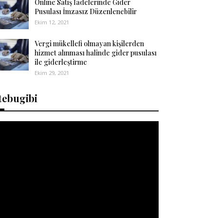
Online Satış İadelerinde Gider
Pusulası İmzasız Düzenlenebilir
Ekim 12, 2021
Vergi mükellefi olmayan kişilerden
hizmet alınması halinde gider pusulası
ile giderleştirme
Ekim 29, 2021
tebugibi