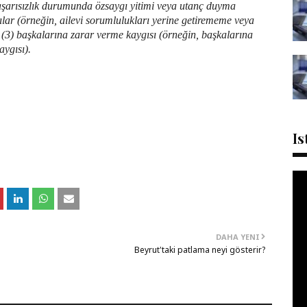
başarısızlık durumunda özsaygı yitimi veya utanç duyma
ılar (örneğin, ailevi sorumlulukları yerine getirememe veya
(3) başkalarına zarar verme kaygısı (örneğin, başkalarına
aygısı).
Is
DAHA YENI
Beyrut'taki patlama neyi gösterir?