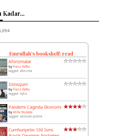
 Kadar...
5,094
Emrullah's bookshelf: read
Aforizmalar
by
Franz Kafka
tagged: aforizma
Dönüşüm
by
Franz Kafka
tagged: öykü
Pandemi Caginda Ekonomi
by
Atilla Yeşilada
tagged: ekonomi-politik
Cumhuriyetin 100 İsmi:
Büyük Devrimin Portreleri