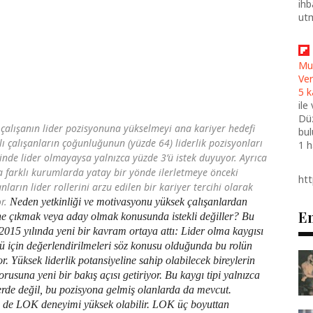
ihb
ut
Mu
Ver
5 k
ile
Düz
 çalışanın lider pozisyonuna yükselmeyi ana kariyer hedefi
bul
ı çalışanların çoğunluğunun (yüzde 64) liderlik pozisyonları
1 
nde lider olmayaysa yalnızca yüzde 3’ü istek duyuyor. Ayrıca
a farklı kurumlarda yatay bir yönde ilerletmeye önceki
ht
nların lider rollerini arzu edilen bir kariyer tercihi olarak
or.
Neden yetkinliği ve motivasyonu yüksek çalışanlardan
En
 öne çıkmak veya aday olmak konusunda istekli değiller? Bu
2015 yılında yeni bir kavram ortaya attı: Lider olma kaygısı
lü için değerlendirilmeleri söz konusu olduğunda bu rolün
r. Yüksek liderlik potansiyeline sahip olabilecek bireylerin
rusuna yeni bir bakış açısı getiriyor. Bu kaygı tipi yalnızca
erde değil, bu pozisyona gelmiş olanlarda da mevcut.
rin de LOK deneyimi yüksek olabilir. LOK üç boyuttan