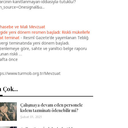
arcinin-kanitlanmayan-iddiasiyla-tutuklu/?
m_source=Onesignal&u...
hasebe ve Mali Mevzuat
gide yeni dönem resmen başladı: Riskli mükellefe
at teminat
-
Resmî Gazete'de yayımlanan Tebliğ
 vergi teminatında yeni dönem başladı.
enlemeye göre, sahte ve yanıltıcı belge raporu
unan riskli …
hafta önce
tps://www.turmob.org.tr/Mevzuat
 Çok...
Çalışmaya devam eden personele
kıdem tazminatı ödenebilir mi?
Şubat 01, 2021