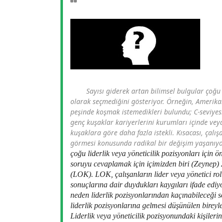
Sayısı giderek artan bilimsel bulgular çoğu
olarak seçmediğini gösteriyor. Örneğin, Amerikal
peşinde koşmak istemedikleri bulundu; C-seviyesi
genç kuşaklar kariyerlerini kurumları içinde vey
kuşaklara göre daha fazla istekli. Kısacası, çalışa
görmesi konusunda radikal bir değişim yaşanıy
çoğu liderlik veya yöneticilik pozisyonları için
soruyu cevaplamak için içimizden biri (Zeynep) 
(LOK). LOK, çalışanların lider veya yönetici ro
sonuçlarına dair duydukları kaygıları ifade ediyo
neden liderlik pozisyonlarından kaçınabileceği so
liderlik pozisyonlarına gelmesi düşünülen bireyl
Liderlik veya yöneticilik pozisyonundaki kişile