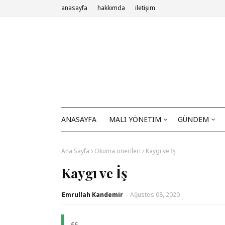
anasayfa
hakkımda
iletişim
ANASAYFA
MALI YÖNETIM
GÜNDEM
Ana Sayfa
Okuma önerileri
Kaygı ve İş
Kaygı ve İş
Emrullah Kandemir
-
Ağustos 08, 2020