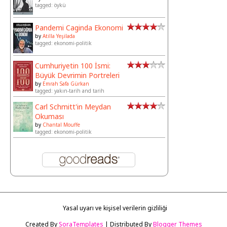
tagged: öykü
Pandemi Caginda Ekonomi
by
Atilla Yeşilada
tagged: ekonomi-politik
Cumhuriyetin 100 İsmi:
Büyük Devrimin Portreleri
by
Emrah Safa Gürkan
tagged: yakın-tarih and tarih
Carl Schmitt'in Meydan
Okuması
by
Chantal Mouffe
tagged: ekonomi-politik
Yasal uyarı ve kişisel verilerin gizliliği
Created By
SoraTemplates
| Distributed By
Blogger Themes