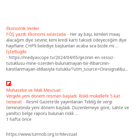
Ekonomik Veriler
FÖŞ yazdı: Ekonomi sieastada
-
Her ay başı, kimileri maaş
alacağım diye sevinir, kimi kredi kartı taksidi ödeyeceğim diye
hayıflanır. CHP’li belediye başkanları acaba sıra bizde mi …
İşteBugibi
-
https://medyascope.tv/2024/04/05/gezinin-en-sessiz-
tutuklusu-mine-ozerden-bulunamayan-bir-ihbarcinin-
kanitlanmayan-iddiasiyla-tutuklu/?utm_source=Onesignal&u...
Muhasebe ve Mali Mevzuat
Vergide yeni dönem resmen başladı: Riskli mükellefe 5 kat
teminat
-
Resmî Gazete'de yayımlanan Tebliğ ile vergi
teminatında yeni dönem başladı. Düzenlemeye göre, sahte ve
yanıltıcı belge raporu bulunan riskli …
1 hafta önce
https://www.turmob.org.tr/Mevzuat