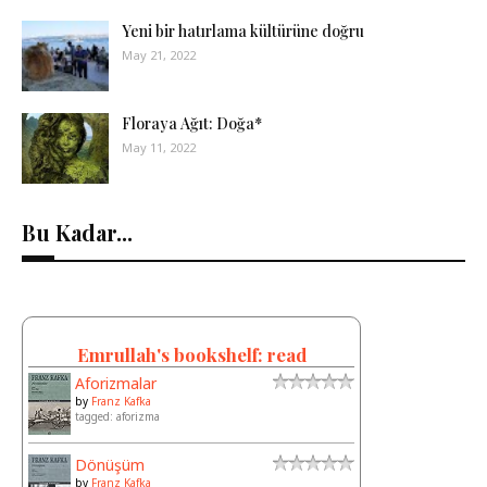
Yeni bir hatırlama kültürüne doğru
May 21, 2022
Floraya Ağıt: Doğa*
May 11, 2022
Bu Kadar...
Emrullah's bookshelf: read
Aforizmalar
by
Franz Kafka
tagged: aforizma
Dönüşüm
by
Franz Kafka