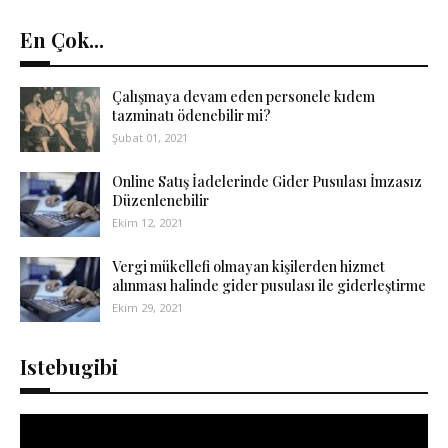
En Çok...
Çalışmaya devam eden personele kıdem
tazminatı ödenebilir mi?
Şubat 01, 2021
Online Satış İadelerinde Gider Pusulası İmzasız
Düzenlenebilir
Ekim 12, 2021
Vergi mükellefi olmayan kişilerden hizmet
alınması halinde gider pusulası ile giderleştirme
Ekim 29, 2021
Istebugibi