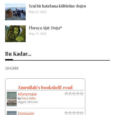
Yeni bir hatırlama kültürüne doğru
May 21, 2022
Floraya Ağıt: Doğa*
May 11, 2022
Bu Kadar...
204,888
Emrullah's bookshelf: read
Aforizmalar
by
Franz Kafka
tagged: aforizma
Dönüşüm