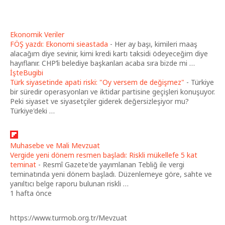
Ekonomik Veriler
FÖŞ yazdı: Ekonomi sieastada
-
Her ay başı, kimileri maaş
alacağım diye sevinir, kimi kredi kartı taksidi ödeyeceğim diye
hayıflanır. CHP’li belediye başkanları acaba sıra bizde mi …
İşteBugibi
Türk siyasetinde apati riski: "Oy versem de değişmez"
-
Türkiye
bir süredir operasyonları ve iktidar partisine geçişleri konuşuyor.
Peki siyaset ve siyasetçiler giderek değersizleşiyor mu?
Türkiye'deki …
Muhasebe ve Mali Mevzuat
Vergide yeni dönem resmen başladı: Riskli mükellefe 5 kat
teminat
-
Resmî Gazete'de yayımlanan Tebliğ ile vergi
teminatında yeni dönem başladı. Düzenlemeye göre, sahte ve
yanıltıcı belge raporu bulunan riskli …
1 hafta önce
https://www.turmob.org.tr/Mevzuat