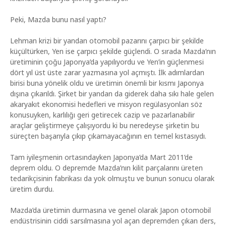
Peki, Mazda bunu nasıl yaptı?
Lehman krizi bir yandan otomobil pazarını çarpıcı bir şekilde
küçültürken, Yen ise çarpıcı şekilde güçlendi. O sırada Mazda’nın
üretiminin çoğu Japonya’da yapılıyordu ve Yen’in güçlenmesi
dört yıl üst üste zarar yazmasına yol açmıştı. İlk adımlardan
birisi buna yönelik oldu ve üretimin önemli bir kısmı Japonya
dışına çıkarıldı. Şirket bir yandan da giderek daha sıkı hale gelen
akaryakıt ekonomisi hedefleri ve misyon regülasyonları söz
konusuyken, karlılığı geri getirecek cazip ve pazarlanabilir
araçlar geliştirmeye çalışıyordu ki bu neredeyse şirketin bu
süreçten başarıyla çıkıp çıkamayacağının en temel kıstasıydı.
Tam iyileşmenin ortasındayken Japonya’da Mart 2011’de
deprem oldu. O depremde Mazda’nın kilit parçalarını üreten
tedarikçisinin fabrikası da yok olmuştu ve bunun sonucu olarak
üretim durdu.
Mazda’da üretimin durmasına ve genel olarak Japon otomobil
endüstrisinin ciddi sarsılmasına yol açan depremden çıkan ders,