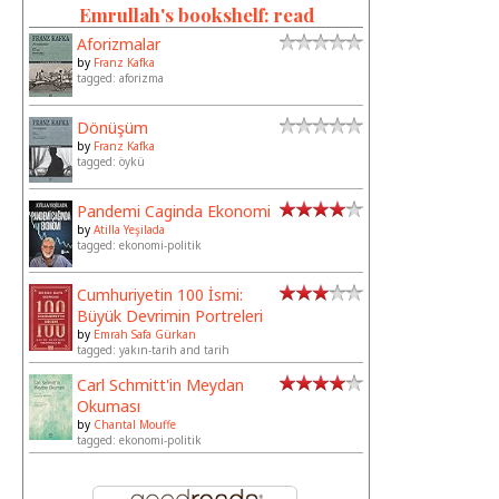
Emrullah's bookshelf: read
Aforizmalar
by
Franz Kafka
tagged: aforizma
Dönüşüm
by
Franz Kafka
tagged: öykü
Pandemi Caginda Ekonomi
by
Atilla Yeşilada
tagged: ekonomi-politik
Cumhuriyetin 100 İsmi:
Büyük Devrimin Portreleri
by
Emrah Safa Gürkan
tagged: yakın-tarih and tarih
Carl Schmitt'in Meydan
Okuması
by
Chantal Mouffe
tagged: ekonomi-politik