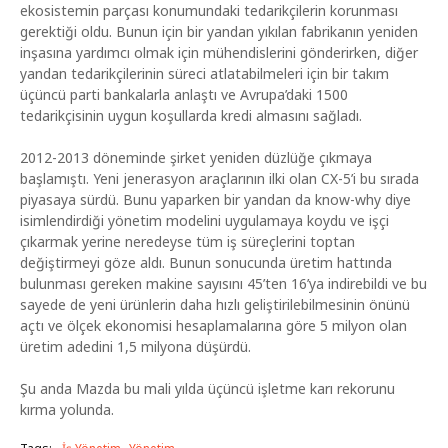
ekosistemin parçası konumundaki tedarikçilerin korunması
gerektiği oldu. Bunun için bir yandan yıkılan fabrikanın yeniden
inşasına yardımcı olmak için mühendislerini gönderirken, diğer
yandan tedarikçilerinin süreci atlatabilmeleri için bir takım
üçüncü parti bankalarla anlaştı ve Avrupa’daki 1500
tedarikçisinin uygun koşullarda kredi almasını sağladı.
2012-2013 döneminde şirket yeniden düzlüğe çıkmaya
başlamıştı. Yeni jenerasyon araçlarının ilki olan CX-5’i bu sırada
piyasaya sürdü. Bunu yaparken bir yandan da know-why diye
isimlendirdiği yönetim modelini uygulamaya koydu ve işçi
çıkarmak yerine neredeyse tüm iş süreçlerini toptan
değiştirmeyi göze aldı. Bunun sonucunda üretim hattında
bulunması gereken makine sayısını 45’ten 16’ya indirebildi ve bu
sayede de yeni ürünlerin daha hızlı geliştirilebilmesinin önünü
açtı ve ölçek ekonomisi hesaplamalarına göre 5 milyon olan
üretim adedini 1,5 milyona düşürdü.
Şu anda Mazda bu mali yılda üçüncü işletme karı rekorunu
kırma yolunda.