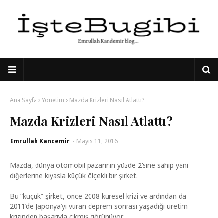
Ana Sayfa
Yönetim
Mazda Krizleri Nasıl Atlattı?
Mazda Krizleri Nasıl Atlattı?
Emrullah Kandemir
-
Mayıs 11, 2016
Mazda, dünya otomobil pazarının yüzde 2’sine sahip yani
diğerlerine kıyasla küçük ölçekli bir şirket.
Bu “küçük” şirket, önce 2008 küresel krizi ve ardından da
2011’de Japonya’yı vuran deprem sonrası yaşadığı üretim
krizinden başarıyla çıkmış görünüyor.