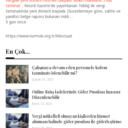
Vergide yeni dönem resmen başladı: Riskli mükellefe 5 kat
teminat
-
Resmî Gazete'de yayımlanan Tebliğ ile vergi
teminatında yeni dönem başladı. Düzenlemeye göre, sahte ve
yanıltıcı belge raporu bulunan riskli …
5 gün önce
https://www.turmob.org.tr/Mevzuat
En Çok...
Çalışmaya devam eden personele kıdem
tazminatı ödenebilir mi?
Şubat 01, 2021
Online Satış İadelerinde Gider Pusulası İmzasız
Düzenlenebilir
Ekim 12, 2021
Vergi mükellefi olmayan kişilerden hizmet
alınması halinde gider pusulası ile giderleştirme
Ekim 29, 2021