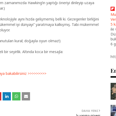
bizim zamanımızda Hawking’in yaptığı öneriyi dinleyip uzaya
ar.)
Mu
olojiyle aynı hızda gelişmemiş belli ki. Gezegenler birliğini
Ver
5 k
a “mükemmel iyi dünyayı” yaratmaya kalkışmış. Tabi mükemmel
ile
oluyor.
Düz
bul
utulan kural; doğayla oyun olmaz!)
6 
bir seyirlik. Altında koca bir mesajla:
ht
En
aya bakabilirsiniz >>>>>>>>>
DAHA YENI
İş yapma güveni