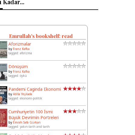
 Kadar...
Emrullah's bookshelf: read
Aforizmalar
by
Franz Kafka
tagged: aforizma
Dönüşüm
by
Franz Kafka
tagged: öykü
Pandemi Caginda Ekonomi
by
Atilla Yeşilada
tagged: ekonomi-politik
Cumhuriyetin 100 İsmi:
Büyük Devrimin Portreleri
by
Emrah Safa Gürkan
tagged: yakın-tarih and tarih