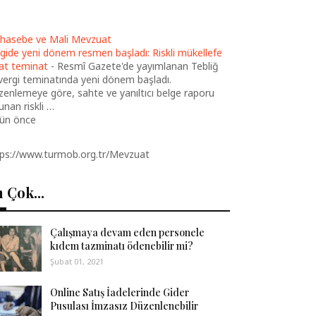
hasebe ve Mali Mevzuat
gide yeni dönem resmen başladı: Riskli mükellefe
at teminat
-
Resmî Gazete'de yayımlanan Tebliğ
 vergi teminatında yeni dönem başladı.
enlemeye göre, sahte ve yanıltıcı belge raporu
unan riskli …
gün önce
tps://www.turmob.org.tr/Mevzuat
 Çok...
Çalışmaya devam eden personele
kıdem tazminatı ödenebilir mi?
Şubat 01, 2021
Online Satış İadelerinde Gider
Pusulası İmzasız Düzenlenebilir