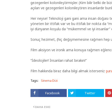
gezegenleri kolonileştirmişler. (Kim bilir belki de 
açılan ve gezegenleri kolonileştiren insanlardır bunl
Her neyse! Teknoloji gani gani ama insan doğası tekn
yöneten bir ittifak var ve bu ittifak bir nokta d
iyi dünyanın koşulu da “mükemmel ve iyi insanlar” 
Sonuç hezimet, (hiç değişmemesine rağmen hep un
Film aksiyon ve ironik ama konuya rağmen eğlenceli 
“İdeolojiler! İnsanları rahat bırakın!”
Film hakkında biraz daha bilgi almak isterseniz
şur
Tags:
Sinema Dizi
Facebook
Twitter
DAHA ESKI