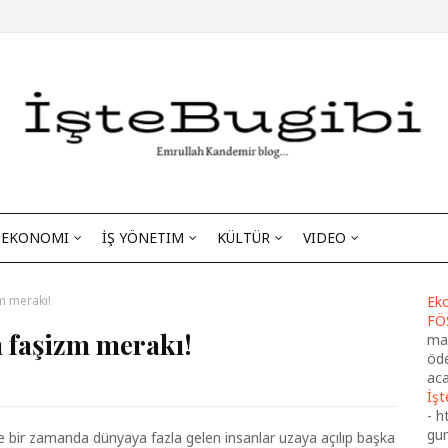
EKONOMI
İŞ YÖNETIM
KÜLTÜR
VIDEO
m merakı!
Eko
FÖ
n faşizm merakı!
maa
öde
aca
İşt
-
h
gu
te bir zamanda dünyaya fazla gelen insanlar uzaya açılıp başka