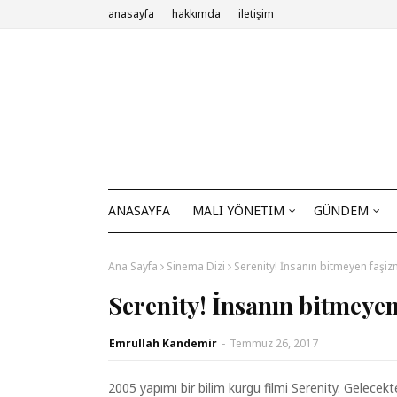
anasayfa
hakkımda
iletişim
ANASAYFA
MALI YÖNETIM
GÜNDEM
Ana Sayfa
Sinema Dizi
Serenity! İnsanın bitmeyen faşiz
Serenity! İnsanın bitmeye
Emrullah Kandemir
-
Temmuz 26, 2017
2005 yapımı bir bilim kurgu filmi Serenity. Gelecek