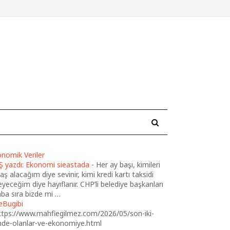
nomik Veriler
Ş yazdı: Ekonomi sieastada
-
Her ay başı, kimileri
ş alacağım diye sevinir, kimi kredi kartı taksidi
yeceğim diye hayıflanır. CHP’li belediye başkanları
ba sıra bizde mi …
eBugibi
ttps://www.mahfiegilmez.com/2026/05/son-iki-
nde-olanlar-ve-ekonomiye.html