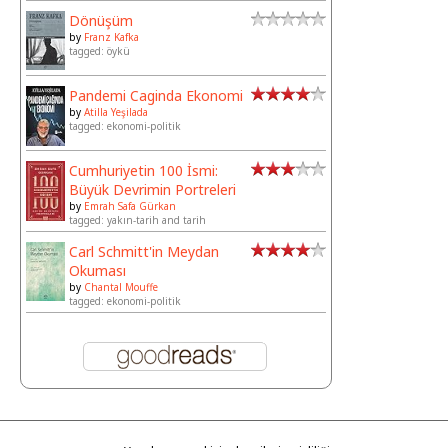
Dönüşüm
by
Franz Kafka
tagged: öykü
Pandemi Caginda Ekonomi
by
Atilla Yeşilada
tagged: ekonomi-politik
Cumhuriyetin 100 İsmi:
Büyük Devrimin Portreleri
by
Emrah Safa Gürkan
tagged: yakın-tarih and tarih
Carl Schmitt'in Meydan
Okuması
by
Chantal Mouffe
tagged: ekonomi-politik