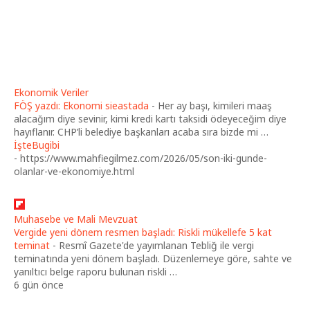
Ekonomik Veriler
FÖŞ yazdı: Ekonomi sieastada
-
Her ay başı, kimileri maaş
alacağım diye sevinir, kimi kredi kartı taksidi ödeyeceğim diye
hayıflanır. CHP’li belediye başkanları acaba sıra bizde mi …
İşteBugibi
-
https://www.mahfiegilmez.com/2026/05/son-iki-gunde-
olanlar-ve-ekonomiye.html
Muhasebe ve Mali Mevzuat
Vergide yeni dönem resmen başladı: Riskli mükellefe 5 kat
teminat
-
Resmî Gazete'de yayımlanan Tebliğ ile vergi
teminatında yeni dönem başladı. Düzenlemeye göre, sahte ve
yanıltıcı belge raporu bulunan riskli …
6 gün önce