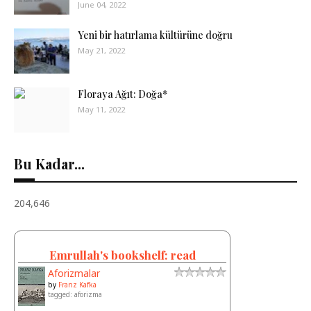
June 04, 2022
Yeni bir hatırlama kültürüne doğru
May 21, 2022
Floraya Ağıt: Doğa*
May 11, 2022
Bu Kadar...
204,646
Emrullah's bookshelf: read
Aforizmalar
by
Franz Kafka
tagged: aforizma